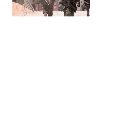
« SAPEUR SUIS, PARA DEMEURE »
Notre amicale réunit tous les sapeurs
parachutistes de toutes origines, de toutes
générations, de tous grades, dès lors qu’ils
ont servi ou servent au sein du génie
parachutiste. Elle accueille également, en
qualité de membres associés, ceux qui
apprécient et soutiennent les actions que