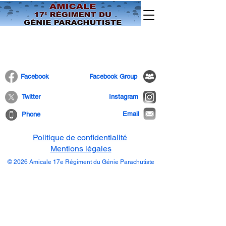
Faceboo
k
Faceboo
k Group
Twitter
Instagram
Email
Phone
Politique de confidentialité
Mentions légales
© 2026 Amicale 17e Régiment du Génie Parachutiste