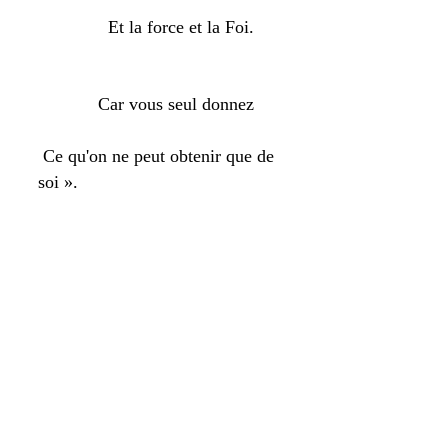
Et la force et la Foi.
Car vous seul donnez
Ce qu'on ne peut obtenir que de
soi ».
Tunis, 27.IV.38
Aspirant André ZIRNHELD
Parachutiste de la France Libre
Mort au Champ d'honneur en