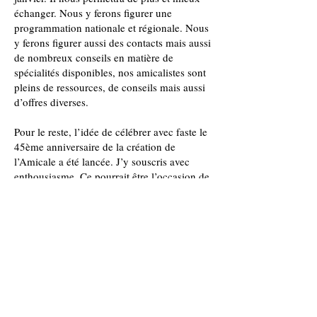
échanger. Nous y ferons figurer une
programmation nationale et régionale. Nous
y ferons figurer aussi des contacts mais aussi
de nombreux conseils en matière de
spécialités disponibles, nos amicalistes sont
pleins de ressources, de conseils mais aussi
d’offres diverses.
Pour le reste, l’idée de célébrer avec faste le
45ème anniversaire de la création de
l’Amicale a été lancée. J’y souscris avec
enthousiasme. Ce pourrait être l’occasion de
nous retrouver tous à Montauban en 2022
pour une journée mêlant sérieux et bonne
humeur. Le format reste à définir, mais l’idée
fait son chemin.
Je m’adresserai au chef de corps et à ses
principaux subordonnés le 22 octobre pour
leur présenter l’Amicale et jeter les bases
d’un rapprochement Régiment-Amicale. Je